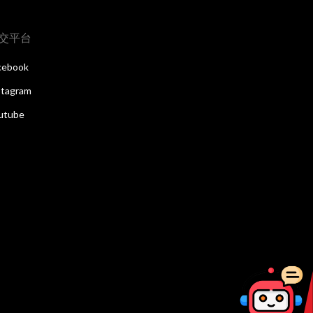
交平台
cebook
stagram
utube