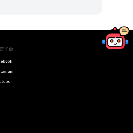
交平台
cebook
stagram
utube