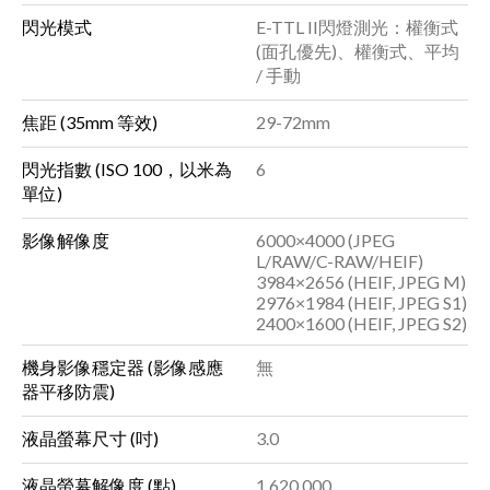
閃光模式
E-TTL II閃燈測光：權衡式
(面孔優先)、權衡式、平均
/ 手動
焦距 (35mm 等效)
29-72mm
閃光指數 (ISO 100，以米為
6
單位)
影像解像度
6000×4000 (JPEG
L/RAW/C-RAW/HEIF)
3984×2656 (HEIF, JPEG M)
2976×1984 (HEIF, JPEG S1)
2400×1600 (HEIF, JPEG S2)
機身影像穩定器 (影像感應
無
器平移防震)
液晶螢幕尺寸 (吋)
3.0
液晶螢幕解像度 (點)
1,620,000