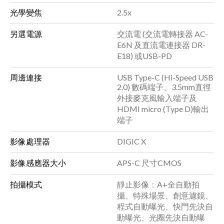
光學變焦
2.5x
另選電源
交流電 (交流電轉接器 AC-
E6N 及直流電連接器 DR-
E18) 或USB-PD
周邊連接
USB Type-C (Hi-Speed USB
2.0) 數碼端子、3.5mm直徑
外接麥克風輸入端子及
HDMI micro (Type D)輸出
端子
影像處理器
DIGIC X
影像感應器大小
APS-C 尺寸CMOS
拍攝模式
靜止影像：A+全自動拍
攝、特殊場景、創意濾鏡、
程式自動曝光、快門先決自
動曝光、光圈先決自動曝