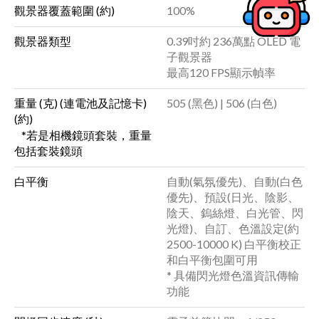
觀景器覆蓋範圍 (約)
100%
觀景器類型
0.39吋約 236萬點 OLED 電
子觀景器
最高120 FPS顯示幀率
重量 (克) (連電池及記憶卡)
505 (黑色) | 506 (白色)
(約)
*若是相機鏡頭套裝，重量
包括套裝鏡頭
白平衡
自動(氣氛優先)、自動(白色
優先)、預設(日光、陰影、
陰天、鎢絲燈、白光管、閃
光燈)、自訂、色溫設定(約
2500-10000 K) 白平衡校正
和白平衡包圍可用
* 具備閃光燈色溫資訊傳輸
功能