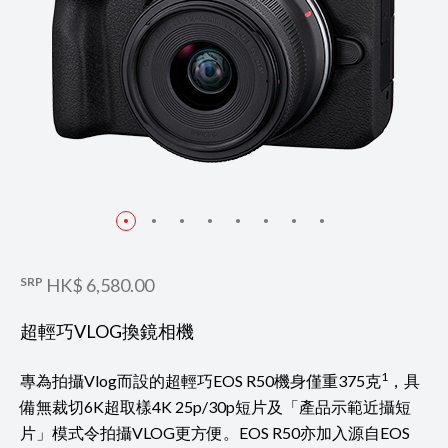
SRP
HK$ 6,580.00
超輕巧VLOG換鏡相機
1
專為拍攝Vlog而設的超輕巧EOS R50機身僅重375克
，具
備無裁切6K超取樣4K 25p/30p短片及「產品示範近攝短
片」模式令拍攝VLOG更方便。EOS R50亦加入源自EOS