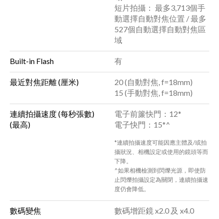
短片拍攝： 最多3,713個手
動選擇自動對焦位置 / 最多
527個自動選擇自動對焦區
域
Built-in Flash
有
最近對焦距離 (厘米)
20 (自動對焦, f=18mm)
15 (手動對焦, f=18mm)
連續拍攝速度 (每秒張數)
電子前簾快門：12*
(最高)
電子快門：15*^
*連續拍攝速度可能因應主體及/或拍
攝狀況、相機設定或使用的鏡頭等而
下降。
^如果相機檢測到閃爍光源，即使防
止閃爍拍攝設定為關閉，連續拍攝速
度仍會降低。
數碼變焦
數碼增距鏡 x2.0 及 x4.0