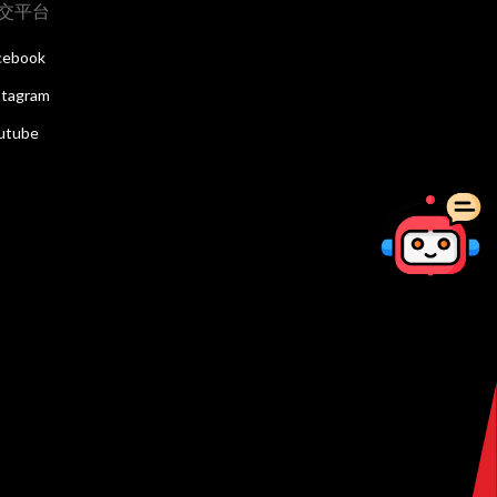
交平台
cebook
stagram
utube