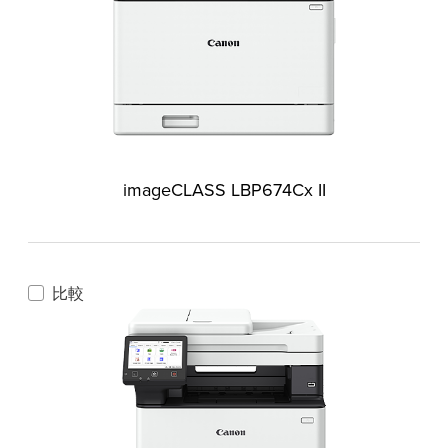
imageCLASS LBP674Cx II
比較