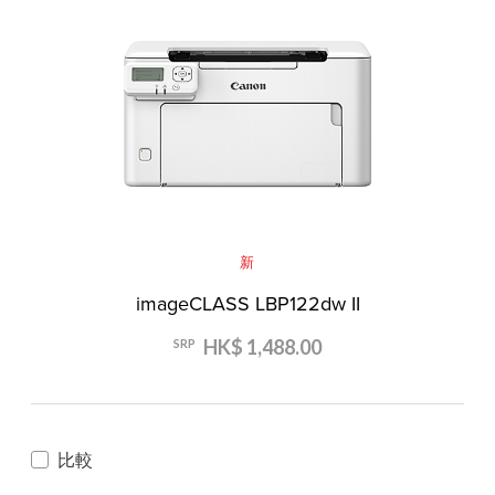
新
imageCLASS LBP122dw II
HK$ 1,488.00
SRP
比較