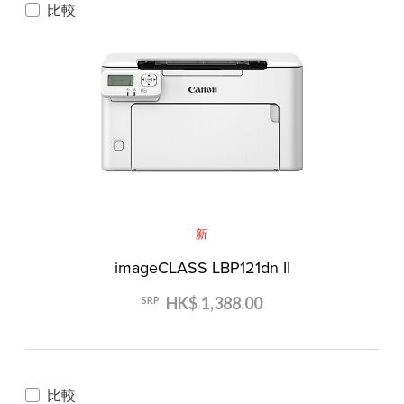
比較
新
imageCLASS LBP121dn II
HK$ 1,388.00
SRP
比較