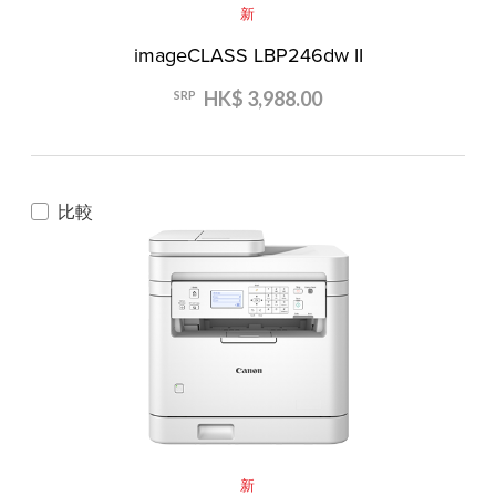
新
imageCLASS LBP246dw II
HK$ 3,988.00
SRP
比較
新