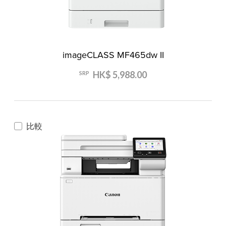
imageCLASS MF465dw II
HK$ 5,988.00
SRP
比較