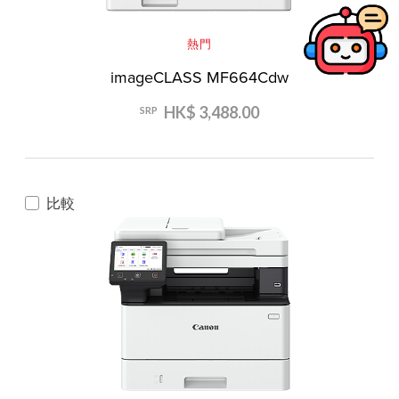
熱門
imageCLASS MF664Cdw
HK$ 3,488.00
SRP
比較