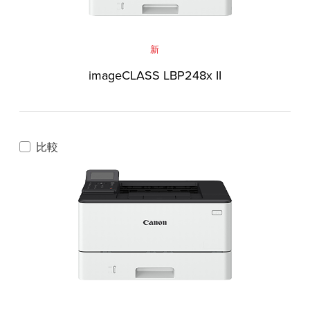
新
imageCLASS LBP248x II
比較