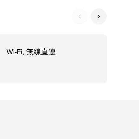
Wi-Fi, 無線直連
建議