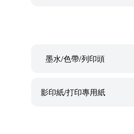
墨水/色帶/列印頭
影印紙/打印專用紙