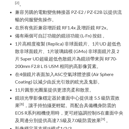
[2]
。
兼容另購的電動變焦轉接器 PZ-E2 / PZ-E2B 以提供流
暢的伺服變焦操作。
在所有焦距兼容增距鏡 RF1.4x 及增距鏡 RF2x。
備有兩個可自訂功能的鏡頭功能 (L-Fn) 按鈕 。
1片高精度複製 (Replica) 非球面鏡片、1片UD 超低色
散非球面鏡片、1片玻璃鑄模 (GMo) 非球面鏡片及 2
片 Super UD超級超低色散鏡片為鏡頭帶來與 RF70-
200mm F2.8 L IS USM 相同的高影像質素。
在4個鏡片表面加入ASC空氣球體塗膜 (Air Sphere
Coating) 以減少由反光引致的眩光及鬼影。
11片圓形光圈葉提供更漂亮柔和散景。
鏡頭光學影像穩定器於畫面中心提供達 5.5 級防震效
[8]
果
，讓手持拍攝更輕鬆。而配合具備機身防震的
EOS R系列相機使用時，更可經協調控制IS在畫面中央
[9]
及周邊分別提供高達7.5級及7.0級防震效果
。
影像穩定器支援IS模式1/2/3。