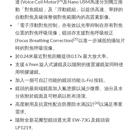
[4]
達 (Voice Coil Motor)
及Nano USM馬達分別獨立推
動「對焦鏡組」及「浮動鏡組」以提供高速、寧靜的
自動對焦及確保整個對焦範圍內的高質素影像。
「電子浮動對焦控制」亦有效以光學抑制在所有對焦
位置的對焦呼吸現像，鏡頭亦支援對焦呼吸校正
[5]
(Focus Breathing Correction)
以進一步減低拍攝短片
時的對焦呼吸現像。
於0.24米最近對焦距離提供0.17x 最大放大率。
支援 67mm 旋入式濾鏡及以隨附的後置濾鏡架同時使
用明膠濾鏡。
加入一個可自訂功能的鏡頭功能 (L-Fn) 按鈕。
鏡頭的最前端鏡面加入氟塗膜以減少微塵、油分及水
分依附於鏡面及可輕易以乾布清潔。
[6]
高度耐用及抗震性配合防塵防水滴設計
以滿足專業
需求。
隨附全新花瓣型鏡頭遮光罩 EW-73G 及鏡頭袋
LP1219。