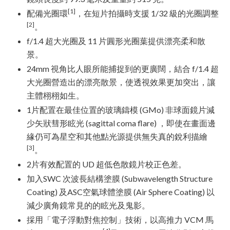
[1]
配備光圈環
，在短片拍攝時支援 1/32 級的光圈調整
[2]
。
f/1.4 超大光圈及 11 片圓形光圈葉提供漂亮柔和散
景。
24mm 視角比人眼所能捕捉到的更廣闊，結合 f/1.4 超
大光圈營造出的漂亮散景，使透視效果更加突出，讓
主體栩栩如生。
1片配置在最佳位置的玻璃鑄模 (GMo) 非球面鏡片減
少矢狀彗形眩光 (sagittal coma flare) ，即使在畫面邊
緣仍可為星空和其他點光源提供無失真的銳利描繪
[3]
。
2片有效配置的 UD 超低色散鏡片校正色差。
加入SWC 次波長結構塗膜 (Subwavelength Structure
Coating) 及ASC空氣球體塗膜 (Air Sphere Coating) 以
減少廣角鏡常見的的眩光及鬼影。
採用「電子浮動對焦控制」技術，以高推力 VCM 馬