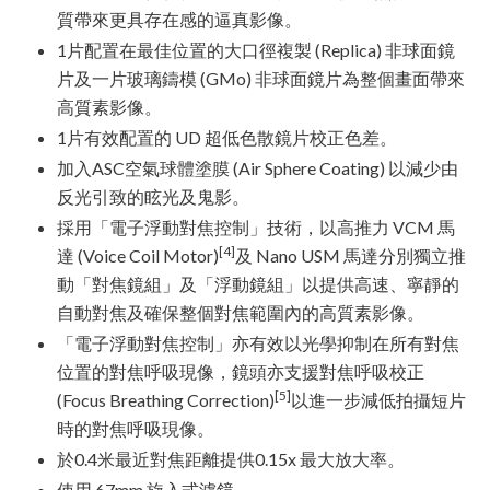
質帶來更具存在感的逼真影像。
1片配置在最佳位置的大口徑複製 (Replica) 非球面鏡
片及一片玻璃鑄模 (GMo) 非球面鏡片為整個畫面帶來
高質素影像。
1片有效配置的 UD 超低色散鏡片校正色差。
加入ASC空氣球體塗膜 (Air Sphere Coating) 以減少由
反光引致的眩光及鬼影。
採用「電子浮動對焦控制」技術，以高推力 VCM 馬
[4]
達 (Voice Coil Motor)
及 Nano USM 馬達分別獨立推
動「對焦鏡組」及「浮動鏡組」以提供高速、寧靜的
自動對焦及確保整個對焦範圍內的高質素影像。
「電子浮動對焦控制」亦有效以光學抑制在所有對焦
位置的對焦呼吸現像，鏡頭亦支援對焦呼吸校正
[5]
(Focus Breathing Correction)
以進一步減低拍攝短片
時的對焦呼吸現像。
於0.4米最近對焦距離提供0.15x 最大放大率。
使用 67mm 旋入式濾鏡。