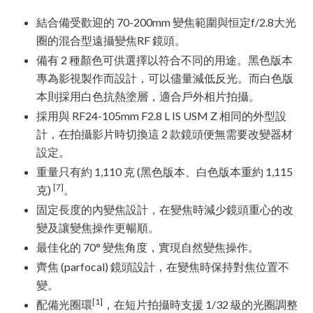
結合備受歡迎的 70-200mm 變焦範圍與恒定f/2.8大光
圈的混合型遠攝變焦RF 鏡頭。
備有 2 種顏色可供選擇以符合不同的用途。黑色版本
專為影視製作而設計，可以儘量減低反光。而白色版
本則採用白色抗熱塗層，適合戶外相片拍攝。
採用與 RF24-105mm F2.8 L IS USM Z 相同的外型設
計，在拍攝影片時切換這 2 款鏡頭便無需要改變器材
設定。
重量只有約 1,110 克 (黑色版本、白色版本重約 1,115
[7]
克)
。
固定長度的內變焦設計，在變焦時減少鏡頭重心的改
變及讓變焦操作更暢順。
最佳化的 70° 變焦角度，實現自然變焦操作。
齊焦 (parfocal) 鏡頭設計，在變焦時保持對焦位置不
變。
[1]
配備光圈環
，在短片拍攝時支援 1/32 級的光圈調整