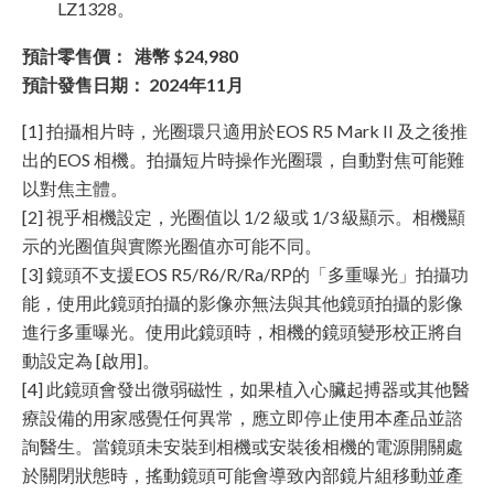
LZ1328。
預計零售價： 港幣 $24,980
預計發售日期： 2024年11月
[1] 拍攝相片時，光圈環只適用於EOS R5 Mark II 及之後推
出的EOS 相機。拍攝短片時操作光圈環，自動對焦可能難
以對焦主體。
[2] 視乎相機設定，光圈值以 1/2 級或 1/3 級顯示。相機顯
示的光圈值與實際光圈值亦可能不同。
[3] 鏡頭不支援EOS R5/R6/R/Ra/RP的「多重曝光」拍攝功
能，使用此鏡頭拍攝的影像亦無法與其他鏡頭拍攝的影像
進行多重曝光。使用此鏡頭時，相機的鏡頭變形校正將自
動設定為 [啟用]。
[4] 此鏡頭會發出微弱磁性，如果植入心臟起搏器或其他醫
療設備的用家感覺任何異常，應立即停止使用本產品並諮
詢醫生。當鏡頭未安裝到相機或安裝後相機的電源開關處
於關閉狀態時，搖動鏡頭可能會導致內部鏡片組移動並產