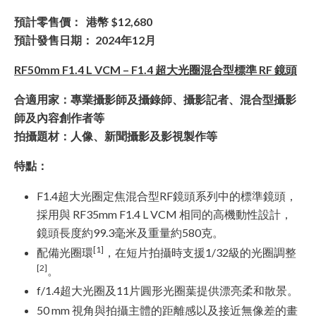
預計零售價： 港幣 $12,680
預計發售日期： 2024年12月
RF50mm F1.4 L VCM – F1.4 超大光圈混合型標準 RF 鏡頭
合適用家：專業攝影師及攝錄師、攝影記者、混合型攝影
師及內容創作者等
拍攝題材：人像、新聞攝影及影視製作等
特點：
F1.4超大光圈定焦混合型RF鏡頭系列中的標準鏡頭，
採用與 RF35mm F1.4 L VCM 相同的高機動性設計，
鏡頭長度約99.3毫米及重量約580克。
[1]
配備光圈環
，在短片拍攝時支援1/32級的光圈調整
[2]
。
f/1.4超大光圈及11片圓形光圈葉提供漂亮柔和散景。
50 mm 視角與拍攝主體的距離感以及接近無像差的畫