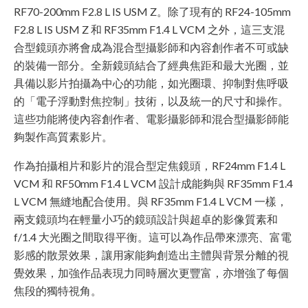
RF70-200mm F2.8 L IS USM Z。除了現有的 RF24-105mm
F2.8 L IS USM Z 和 RF35mm F1.4 L VCM 之外，這三支混
合型鏡頭亦將會成為混合型攝影師和內容創作者不可或缺
的裝備一部分。全新鏡頭結合了經典焦距和最大光圈，並
具備以影片拍攝為中心的功能，如光圈環、抑制對焦呼吸
的「電子浮動對焦控制」技術，以及統一的尺寸和操作。
這些功能將使內容創作者、電影攝影師和混合型攝影師能
夠製作高質素影片。
作為拍攝相片和影片的混合型定焦鏡頭，RF24mm F1.4 L
VCM 和 RF50mm F1.4 L VCM 設計成能夠與 RF35mm F1.4
L VCM 無縫地配合使用。與 RF35mm F1.4 L VCM 一樣，
兩支鏡頭均在輕量小巧的鏡頭設計與超卓的影像質素和
f/1.4 大光圈之間取得平衡。這可以為作品帶來漂亮、富電
影感的散景效果，讓用家能夠創造出主體與背景分離的視
覺效果，加強作品表現力同時層次更豐富，亦增強了每個
焦段的獨特視角。