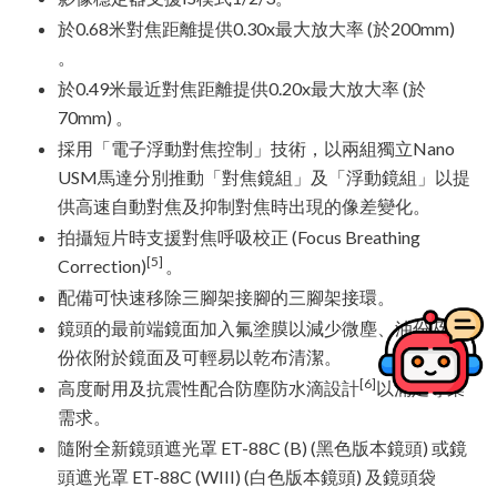
於0.68米對焦距離提供0.30x最大放大率 (於200mm)
。
於0.49米最近對焦距離提供0.20x最大放大率 (於
70mm) 。
採用「電子浮動對焦控制」技術，以兩組獨立Nano
USM馬達分別推動「對焦鏡組」及「浮動鏡組」以提
供高速自動對焦及抑制對焦時出現的像差變化。
拍攝短片時支援對焦呼吸校正 (Focus Breathing
[5]
Correction)
。
配備可快速移除三腳架接腳的三腳架接環。
鏡頭的最前端鏡面加入氟塗膜以減少微塵、油份及水
份依附於鏡面及可輕易以乾布清潔。
[6]
高度耐用及抗震性配合防塵防水滴設計
以滿足專業
需求。
隨附全新鏡頭遮光罩 ET-88C (B) (黑色版本鏡頭) 或鏡
頭遮光罩 ET-88C (WIII) (白色版本鏡頭) 及鏡頭袋