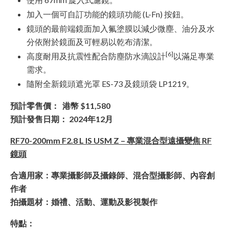
加入一個可自訂功能的鏡頭功能 (L-Fn) 按鈕。
鏡頭的最前端鏡面加入氟塗膜以減少微塵、油分及水
分依附於鏡面及可輕易以乾布清潔。
[6]
高度耐用及抗震性配合防塵防水滴設計
以滿足專業
需求。
隨附全新鏡頭遮光罩 ES-73 及鏡頭袋 LP1219。
預計零售價： 港幣 $11,580
預計發售日期： 2024年12月
RF70-200mm F2.8 L IS USM Z – 專業混合型遠攝變焦 RF
鏡頭
合適用家：專業攝影師及攝錄師、混合型攝影師、內容創
作者
拍攝題材：婚禮、活動、運動及影視製作
特點：