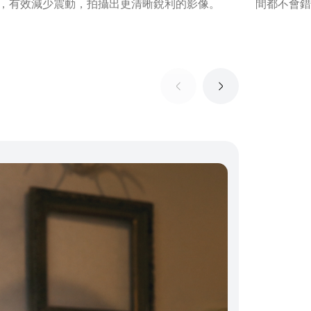
，有效減少震動，拍攝出更清晰銳利的影像。
間都不會錯