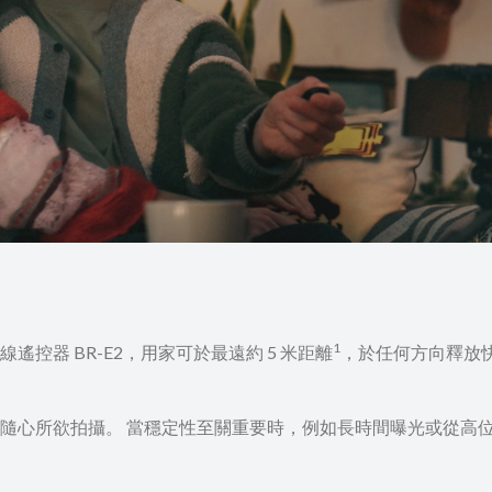
1
控器 BR-E2，用家可於最遠約 5 米距離
，於任何方向釋放快
隨心所欲拍攝。 當穩定性至關重要時，例如長時間曝光或從高