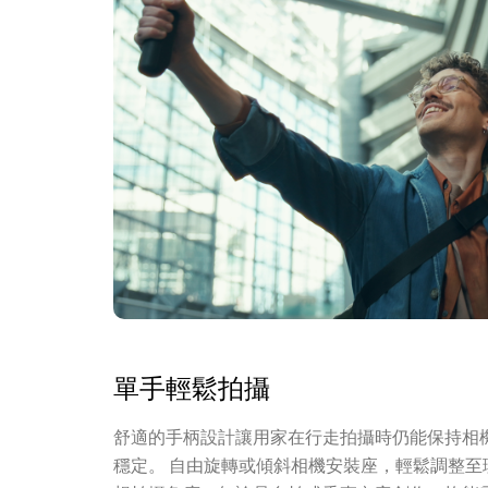
單手輕鬆拍攝
舒適的手柄設計讓用家在行走拍攝時仍能保持相
穩定。 自由旋轉或傾斜相機安裝座，輕鬆調整至