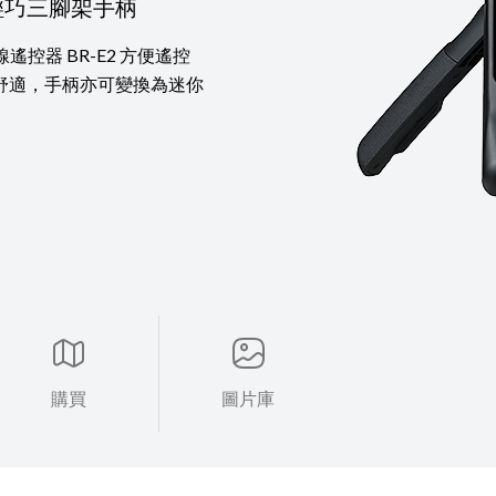
攝輕巧三腳架手柄
控器 BR-E2 方便遙控
舒適，手柄亦可變換為迷你
購買
圖片庫