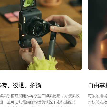
準備、後退、拍攝
自由掌
腳架手柄可展開作為小型三腳架使用，方便架設
可依拍攝場
機，並可在無需觸碰相機的情況下進行遙距拍
作快門或啟