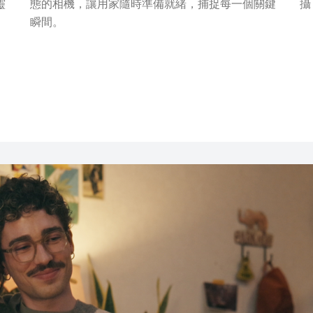
靈
態的相機，讓用家隨時準備就緒，捕捉每一個關鍵
攝
瞬間。