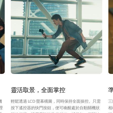
靈活取景，全面掌控
機
輕鬆透過 LCD 螢幕構圖，同時保持全面操控。只需
三
理
按下遙控器的快門按鈕，便可喚醒處於自動關機狀
相