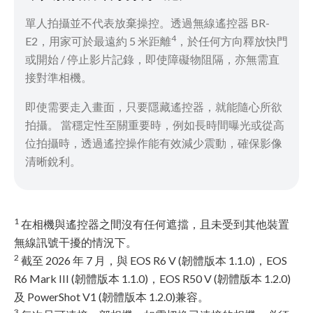
單人拍攝並不代表放棄操控。透過無線遙控器 BR-
4
E2，用家可於最遠約 5 米距離
，於任何方向釋放快門
或開始 / 停止影片記錄，即使障礙物阻隔，亦無需直
接對準相機。
即使需要走入畫面，只要隱藏遙控器，就能隨心所欲
拍攝。 當穩定性至關重要時，例如長時間曝光或從高
位拍攝時，透過遙控操作能有效減少震動，確保影像
清晰銳利。
1
在相機與遙控器之間沒有任何遮擋，且未受到其他裝置
無線訊號干擾的情況下。
2
截至 2026 年 7 月，與 EOS R6 V (韌體版本 1.1.0)，EOS
R6 Mark III (韌體版本 1.1.0)，EOS R50 V (韌體版本 1.2.0)
及 PowerShot V1 (韌體版本 1.2.0)兼容。
3