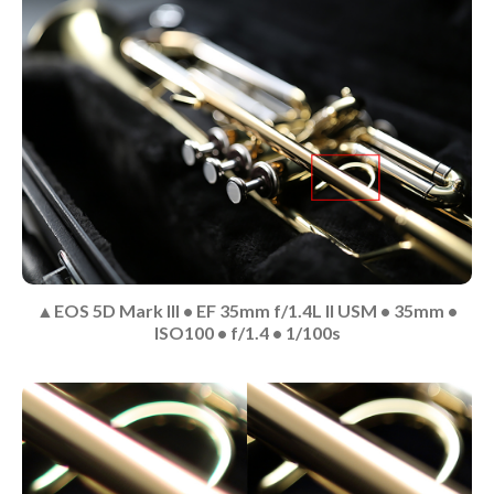
▲EOS 5D Mark III • EF 35mm f/1.4L II USM • 35mm •
ISO100 • f/1.4 • 1/100s