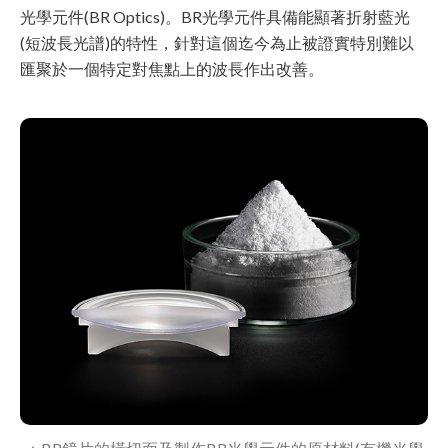
光學元件(BR Optics)。BR光學元件具備能顯著折射藍光
(短波長光譜)的特性，針對這個迄今為止被證實特別難以
匯聚於一個特定對焦點上的波長作出改善。