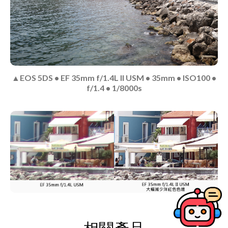
▲EOS 5DS • EF 35mm f/1.4L II USM • 35mm • ISO100 •
f/1.4 • 1/8000s