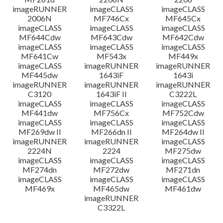
imageRUNNER
imageCLASS
imageCLASS
2006N
MF746Cx
MF645Cx
imageCLASS
imageCLASS
imageCLASS
MF644Cdw
MF643Cdw
MF642Cdw
imageCLASS
imageCLASS
imageCLASS
MF641Cw
MF543x
MF449x
imageCLASS
imageRUNNER
imageRUNNER
MF445dw
1643iF
1643i
imageRUNNER
imageRUNNER
imageRUNNER
C3120
1643iF II
C3222L
imageCLASS
imageCLASS
imageCLASS
MF441dw
MF756Cx
MF752Cdw
imageCLASS
imageCLASS
imageCLASS
MF269dw II
MF266dn II
MF264dw II
imageRUNNER
imageRUNNER
imageCLASS
2224N
2224
MF275dw
imageCLASS
imageCLASS
imageCLASS
MF274dn
MF272dw
MF271dn
imageCLASS
imageCLASS
imageCLASS
MF469x
MF465dw
MF461dw
imageRUNNER
C3322L