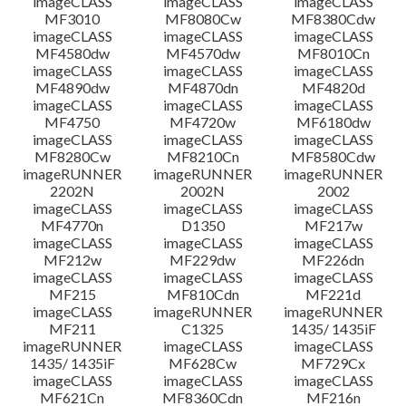
imageCLASS
imageCLASS
imageCLASS
MF3010
MF8080Cw
MF8380Cdw
檔案資料
imageCLASS
imageCLASS
imageCLASS
MF4580dw
MF4570dw
MF8010Cn
imageCLASS
imageCLASS
imageCLASS
免責聲明
MF4890dw
MF4870dn
MF4820d
imageCLASS
imageCLASS
imageCLASS
MF4750
MF4720w
MF6180dw
imageCLASS
imageCLASS
imageCLASS
MF8280Cw
MF8210Cn
MF8580Cdw
imageRUNNER
imageRUNNER
imageRUNNER
2202N
2002N
2002
imageCLASS
imageCLASS
imageCLASS
MF4770n
D1350
MF217w
imageCLASS
imageCLASS
imageCLASS
MF212w
MF229dw
MF226dn
imageCLASS
imageCLASS
imageCLASS
MF215
MF810Cdn
MF221d
imageCLASS
imageRUNNER
imageRUNNER
MF211
C1325
1435/ 1435iF
imageRUNNER
imageCLASS
imageCLASS
1435/ 1435iF
MF628Cw
MF729Cx
imageCLASS
imageCLASS
imageCLASS
MF621Cn
MF8360Cdn
MF216n