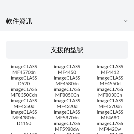
軟件資訊
支援的型號
支援的型號
作業系統
imageCLASS
imageCLASS
imageCLASS
語言
MF4570dn
MF4450
MF4412
imageCLASS
imageCLASS
imageCLASS
D520
MF4580dn
MF4550d
大綱
imageCLASS
imageCLASS
imageCLASS
MF8350Cdn
MF8050Cn
MF8030Cn
系統要求
imageCLASS
imageCLASS
imageCLASS
MF4350d
MF4320d
MF4370dn
imageCLASS
imageCLASS
imageCLASS
警告
MF4380dn
MF5870dn
MF4680
D1150
imageCLASS
imageCLASS
MF5980dw
MF4420w
設置說明