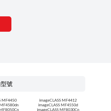
的型號
S MF4450
imageCLASS MF4412
 MF4580dn
imageCLASS MF4550d
 MF8050Cn
imageCLASS MF8030Cn