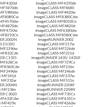
 MF4320d
imageCLASS MF4370dn
 MF5870dn
imageCLASS MF4680
 MF5980dw
imageCLASS MF4420w
 MF8080Cw
imageCLASS MF8380Cdw
 MF4570dw
imageCLASS MF8010Cn
 MF4870dn
imageCLASS MF4820d
 MF4720w
imageCLASS MF6180dw
 MF8210Cn
imageCLASS MF8580Cdw
ER 2002N
imageRUNNER 2002
S D1350
imageCLASS MF217w
 MF229dw
imageCLASS MF226dn
 MF810Cdn
imageCLASS MF221d
ER C1325
imageRUNNER 1435/ 1435iF
S MF628Cw
imageCLASS MF729Cx
MF8360Cdn
imageCLASS MF216n
 MF249dw
imageCLASS MF246dn
S MF241d
imageCLASS MF237w
S MF232w
imageCLASS MF515x
ER 2004N
imageRUNNER 2204F
S MF236n
imageRUNNER 2204N
ER C3020
imageCLASS MF735Cx
 MF633Cdw
imageCLASS MF631Cn
S MF429x
imageCLASS MF426dw