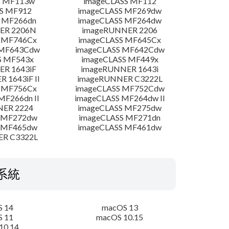
S MF113w
imageCLASS MF112
S MF912
imageCLASS MF269dw
 MF266dn
imageCLASS MF264dw
ER 2206N
imageRUNNER 2206
 MF746Cx
imageCLASS MF645Cx
 MF643Cdw
imageCLASS MF642Cdw
S MF543x
imageCLASS MF449x
R 1643iF
imageRUNNER 1643i
 1643iF II
imageRUNNER C3222L
 MF756Cx
imageCLASS MF752Cdw
MF266dn II
imageCLASS MF264dw II
NER 2224
imageCLASS MF275dw
 MF272dw
imageCLASS MF271dn
 MF465dw
imageCLASS MF461dw
ER C3322L
系統
 14
macOS 13
 11
macOS 10.15
10.14