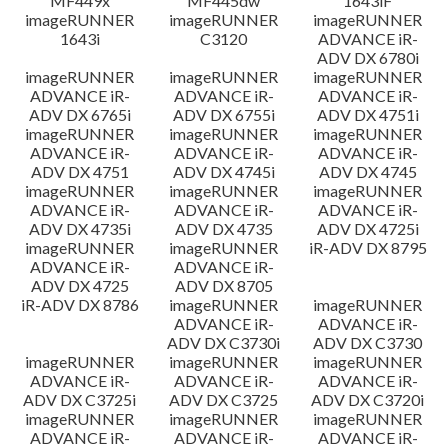
MF449x
MF445dw
1643iF
imageRUNNER
imageRUNNER
imageRUNNER
1643i
C3120
ADVANCE iR-
ADV DX 6780i
imageRUNNER
imageRUNNER
imageRUNNER
ADVANCE iR-
ADVANCE iR-
ADVANCE iR-
ADV DX 6765i
ADV DX 6755i
ADV DX 4751i
imageRUNNER
imageRUNNER
imageRUNNER
ADVANCE iR-
ADVANCE iR-
ADVANCE iR-
ADV DX 4751
ADV DX 4745i
ADV DX 4745
imageRUNNER
imageRUNNER
imageRUNNER
ADVANCE iR-
ADVANCE iR-
ADVANCE iR-
ADV DX 4735i
ADV DX 4735
ADV DX 4725i
imageRUNNER
imageRUNNER
iR-ADV DX 8795
ADVANCE iR-
ADVANCE iR-
ADV DX 4725
ADV DX 8705
iR-ADV DX 8786
imageRUNNER
imageRUNNER
ADVANCE iR-
ADVANCE iR-
ADV DX C3730i
ADV DX C3730
imageRUNNER
imageRUNNER
imageRUNNER
ADVANCE iR-
ADVANCE iR-
ADVANCE iR-
ADV DX C3725i
ADV DX C3725
ADV DX C3720i
imageRUNNER
imageRUNNER
imageRUNNER
ADVANCE iR-
ADVANCE iR-
ADVANCE iR-