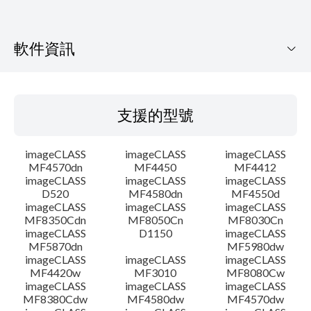
軟件資訊
支援的型號
支援的型號
作業系統
imageCLASS
imageCLASS
imageCLASS
語言
MF4570dn
MF4450
MF4412
imageCLASS
imageCLASS
imageCLASS
D520
MF4580dn
MF4550d
系統要求
imageCLASS
imageCLASS
imageCLASS
MF8350Cdn
MF8050Cn
MF8030Cn
設置說明
imageCLASS
D1150
imageCLASS
MF5870dn
MF5980dw
imageCLASS
imageCLASS
imageCLASS
檔案資料
MF4420w
MF3010
MF8080Cw
imageCLASS
imageCLASS
imageCLASS
MF8380Cdw
MF4580dw
MF4570dw
免責聲明