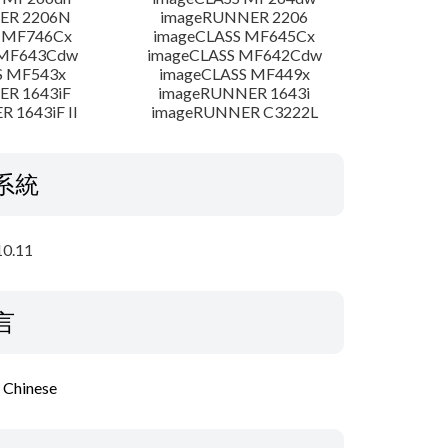
ER 2206N
imageRUNNER 2206
 MF746Cx
imageCLASS MF645Cx
 MF643Cdw
imageCLASS MF642Cdw
S MF543x
imageCLASS MF449x
R 1643iF
imageRUNNER 1643i
 1643iF II
imageRUNNER C3222L
系統
10.11
言
l Chinese