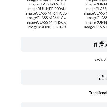
imageCLASS MF261d
imageRUNN
imageRUNNER 2006N
imageCLASS
imageCLASS MF644Cdw
imageCLASS
imageCLASS MF641Cw
imageCLAS
imageCLASS MF445dw
imageRUNNE
imageRUNNER C3120
imageRUNNER
作業
OS X v
語
Traditiona