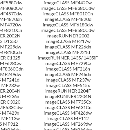
 MF5980dw
imageCLASS MF4420w
 MF8080Cw
imageCLASS MF8380Cdw
 MF4570dw
imageCLASS MF8010Cn
 MF4870dn
imageCLASS MF4820d
 MF4720w
imageCLASS MF6180dw
 MF8210Cn
imageCLASS MF8580Cdw
ER 2002N
imageRUNNER 2002
S D1350
imageCLASS MF217w
 MF229dw
imageCLASS MF226dn
 MF810Cdn
imageCLASS MF221d
ER C1325
imageRUNNER 1435/ 1435iF
S MF628Cw
imageCLASS MF729Cx
MF8360Cdn
imageCLASS MF216n
 MF249dw
imageCLASS MF246dn
S MF241d
imageCLASS MF237w
S MF232w
imageCLASS MF515x
ER 2004N
imageRUNNER 2204F
S MF236n
imageRUNNER 2204N
ER C3020
imageCLASS MF735Cx
 MF633Cdw
imageCLASS MF631Cn
S MF429x
imageCLASS MF426dw
S MF113w
imageCLASS MF112
S MF912
imageCLASS MF269dw
 MF266dn
imageCLASS MF264dw