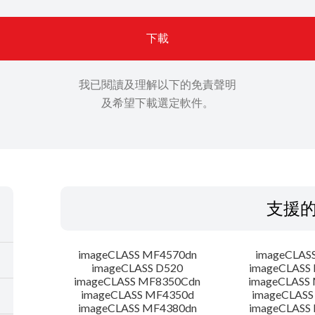
下載
我已閱讀及理解以下的免責聲明
及希望下載選定軟件。
支援
imageCLASS MF4570dn
imageCLAS
imageCLASS D520
imageCLASS
imageCLASS MF8350Cdn
imageCLASS
imageCLASS MF4350d
imageCLASS
imageCLASS MF4380dn
imageCLASS