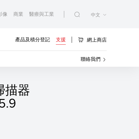
影像
商業
醫療與工業
中文
產品及積分登記
支援
網上商店
聯絡我們
 的掃描器
.9