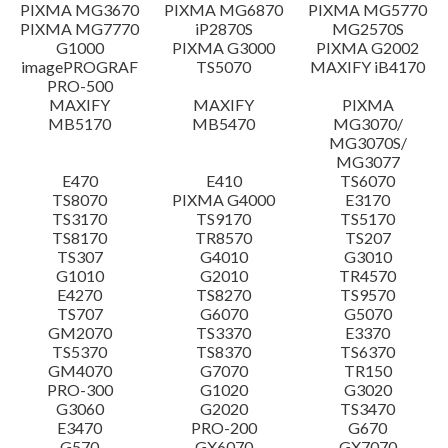
設置說明
PIXMA MG3670
PIXMA MG6870
PIXMA MG5770
PIXMA MG7770
iP2870S
MG2570S
G1000
PIXMA G3000
PIXMA G2002
檔案資料
imagePROGRAF
TS5070
MAXIFY iB4170
PRO-500
MAXIFY
MAXIFY
PIXMA
免責聲明
MB5170
MB5470
MG3070/
MG3070S/
MG3077
E470
E410
TS6070
TS8070
PIXMA G4000
E3170
TS3170
TS9170
TS5170
TS8170
TR8570
TS207
TS307
G4010
G3010
G1010
G2010
TR4570
E4270
TS8270
TS9570
TS707
G6070
G5070
GM2070
TS3370
E3370
TS5370
TS8370
TS6370
GM4070
G7070
TR150
PRO-300
G1020
G3020
G3060
G2020
TS3470
E3470
PRO-200
G670
G570
GX6070
GX7070