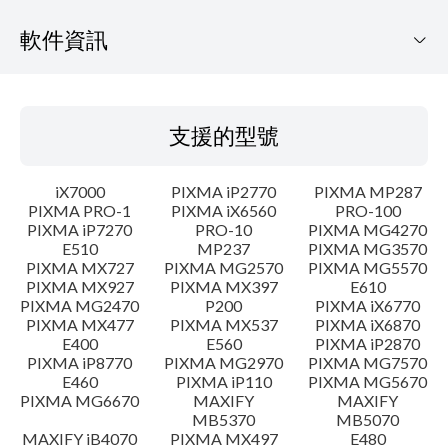
軟件資訊
支援的型號
支援的型號
作業系統
iX7000
PIXMA iP2770
PIXMA MP287
語言
PIXMA PRO-1
PIXMA iX6560
PRO-100
PIXMA iP7270
PRO-10
PIXMA MG4270
E510
MP237
PIXMA MG3570
大綱
PIXMA MX727
PIXMA MG2570
PIXMA MG5570
PIXMA MX927
PIXMA MX397
E610
更新記錄
PIXMA MG2470
P200
PIXMA iX6770
PIXMA MX477
PIXMA MX537
PIXMA iX6870
E400
E560
PIXMA iP2870
系統要求
PIXMA iP8770
PIXMA MG2970
PIXMA MG7570
E460
PIXMA iP110
PIXMA MG5670
PIXMA MG6670
MAXIFY
MAXIFY
警告
MB5370
MB5070
MAXIFY iB4070
PIXMA MX497
E480