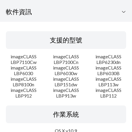
軟件資訊
支援的型號
支援的型號
作業系統
imageCLASS
imageCLASS
imageCLASS
語言
LBP7110Cw
LBP7100Cn
LBP6230dn
imageCLASS
imageCLASS
imageCLASS
LBP6030
LBP6030w
LBP6030B
大綱
imageCLASS
imageCLASS
imageCLASS
LBP8100n
LBP151dw
LBP113w
系統要求
imageCLASS
imageCLASS
imageCLASS
LBP912
LBP913w
LBP112
警告
作業系統
設置說明
OS X v10.9