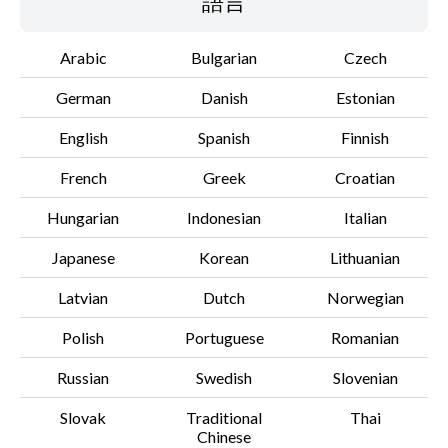
語言
設置說明
Arabic
Bulgarian
Czech
檔案資料
German
Danish
Estonian
免責聲明
English
Spanish
Finnish
French
Greek
Croatian
Hungarian
Indonesian
Italian
Japanese
Korean
Lithuanian
Latvian
Dutch
Norwegian
Polish
Portuguese
Romanian
Russian
Swedish
Slovenian
Slovak
Traditional
Thai
Chinese