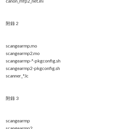
canon_mfp2_net.ini
附錄 2
scangearmp.mo
scangearmp2.mo
scangearmp-*-pkgconfig.sh
scangearmp2-pkgconfig.sh
scanner_*.lc
附錄 3
scangearmp
scangearmp2