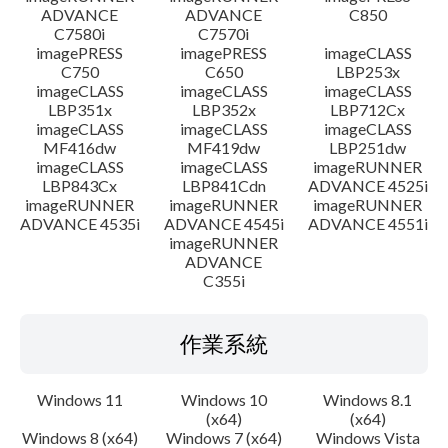
ADVANCE
ADVANCE
C850
C7580i
C7570i
imagePRESS
imagePRESS
imageCLASS
C750
C650
LBP253x
imageCLASS
imageCLASS
imageCLASS
LBP351x
LBP352x
LBP712Cx
imageCLASS
imageCLASS
imageCLASS
MF416dw
MF419dw
LBP251dw
imageCLASS
imageCLASS
imageRUNNER
LBP843Cx
LBP841Cdn
ADVANCE 4525i
imageRUNNER
imageRUNNER
imageRUNNER
ADVANCE 4535i
ADVANCE 4545i
ADVANCE 4551i
imageRUNNER
ADVANCE
C355i
作業系統
Windows 11
Windows 10
Windows 8.1
(x64)
(x64)
Windows 8 (x64)
Windows 7 (x64)
Windows Vista