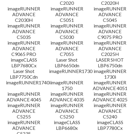
C2020
C2020H
imageRUNNER
imageRUNNER
imageRUNNER
ADVANCE
ADVANCE
ADVANCE
C2030H
C5051
C5045
imageRUNNER
imageRUNNER
imageRUNNER
ADVANCE
ADVANCE
ADVANCE
C5035
C5030
C9075 PRO
imageRUNNER
imageRUNNER
imageRUNNER
ADVANCE
ADVANCE
ADVANCE
C9065 PRO
C7055
C2025H
imageCLASS
Laser Shot
LASER SHOT
LBP7680Cx
LBP6650dn
LBP6750dn
Laser Shot
imageRUNNER1730
imageRUNNER
LBP7750Cdn
1730i
imageRUNNER1740i
imageRUNNER
imageRUNNER
1750
ADVANCE 4051
imageRUNNER
imageRUNNER
imageRUNNER
ADVANCE 4045
ADVANCE 4035
ADVANCE 4025
imageRUNNER
imageRUNNER
imageRUNNER
ADVANCE
ADVANCE
ADVANCE
C5255
C5250
C5240
imageRUNNER
imageCLASS
imageCLASS
ADVANCE
LBP6680x
LBP7780Cx
C5235