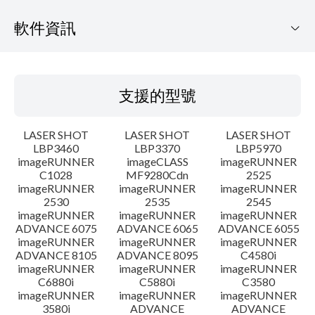
軟件資訊
支援的型號
支援的型號
作業系統
LASER SHOT
LASER SHOT
LASER SHOT
語言
LBP3460
LBP3370
LBP5970
imageRUNNER
imageCLASS
imageRUNNER
C1028
MF9280Cdn
2525
警告
imageRUNNER
imageRUNNER
imageRUNNER
2530
2535
2545
設置說明
imageRUNNER
imageRUNNER
imageRUNNER
ADVANCE 6075
ADVANCE 6065
ADVANCE 6055
imageRUNNER
imageRUNNER
imageRUNNER
檔案資料
ADVANCE 8105
ADVANCE 8095
C4580i
imageRUNNER
imageRUNNER
imageRUNNER
C6880i
C5880i
C3580
免責聲明
imageRUNNER
imageRUNNER
imageRUNNER
3580i
ADVANCE
ADVANCE