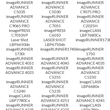
imageRUNNER
imageRUNNER
imageRUNNER
ADVANCE
ADVANCE
ADVANCE
C5035
C5030
C9075 PRO
imageRUNNER
imageRUNNER
imageRUNNER
ADVANCE
ADVANCE
ADVANCE
C9065 PRO
C7055
C2025H
imagePRESS
imagePRESS
imageCLASS
C7010VP
C6010
LBP7680Cx
Laser Shot
LASER SHOT
imageRUNNER173
LBP6650dn
LBP6750dn
imageRUNNER
imageRUNNER1740i
imageRUNNER
1730i
1750
imageRUNNER
imageRUNNER
imageRUNNER
ADVANCE 4051
ADVANCE 4045
ADVANCE 4035
imageRUNNER
imageRUNNER
imageRUNNER
ADVANCE 4025
ADVANCE
ADVANCE
C5255
C5250
imageRUNNER
imageRUNNER
imageCLASS
ADVANCE
ADVANCE
LBP6680x
C5240
C5235
imageCLASS
imageRUNNER
imageRUNNER
LBP7780Cx
ADVANCE 4251
ADVANCE 4245
imageRUNNER
imageRUNNER
imageCLASS
ADVANCE 4235
ADVANCE 4225
LBP6780x