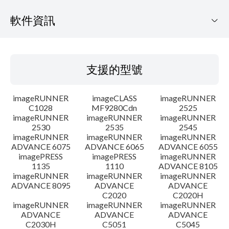
軟件資訊
支援的型號
支援的型號
作業系統
imageRUNNER
imageCLASS
imageRUNNER
語言
C1028
MF9280Cdn
2525
imageRUNNER
imageRUNNER
imageRUNNER
2530
2535
2545
警告
imageRUNNER
imageRUNNER
imageRUNNER
ADVANCE 6075
ADVANCE 6065
ADVANCE 6055
設置說明
imagePRESS
imagePRESS
imageRUNNER
1135
1110
ADVANCE 8105
imageRUNNER
imageRUNNER
imageRUNNER
檔案資料
ADVANCE 8095
ADVANCE
ADVANCE
C2020
C2020H
imageRUNNER
imageRUNNER
imageRUNNER
免責聲明
ADVANCE
ADVANCE
ADVANCE
C2030H
C5051
C5045