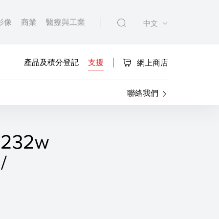
影像
商業
醫療與工業
中文
產品及積分登記
支援
網上商店
聯絡我們
F232w
/