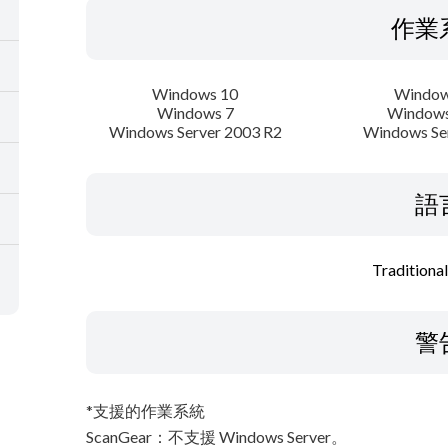
作業
Windows 10
Window
Windows 7
Windows
Windows Server 2003 R2
Windows Se
語
Traditiona
警
*支援的作業系統
ScanGear：不支援 Windows Server。