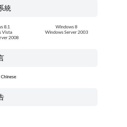
系統
s 8.1
Windows 8
 Vista
Windows Server 2003
rver 2008
言
l Chinese
告