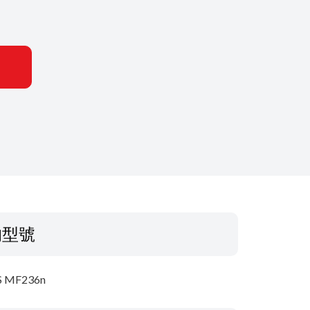
的型號
S MF236n