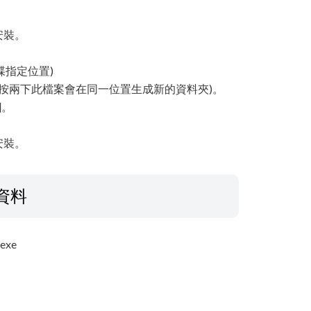
安裝。
碟指定位置)
(連按兩下此檔案會在同一位置生成新的資料夾)。
]。
安裝。
資料
exe