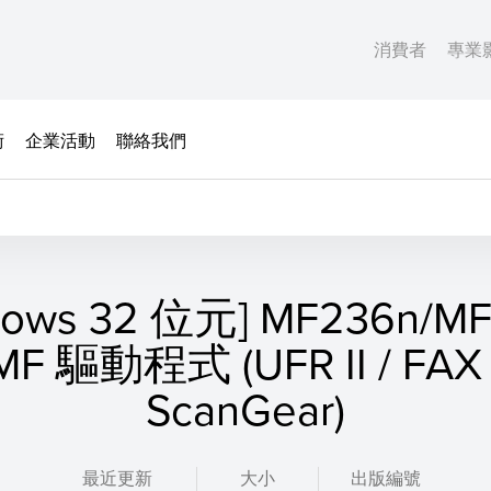
消費者
專業
術
企業活動
聯絡我們
dows 32 位元] MF236n/M
MF 驅動程式 (UFR II / FAX 
ScanGear)
最近更新
大小
出版編號