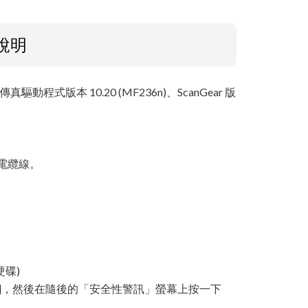
說明
驅動程式版本 10.20 (MF236n)、ScanGear 版
 電纜線。
硬碟)
[是]，然後在隨後的「安全性警訊」螢幕上按一下