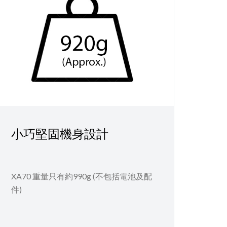
小巧堅固機身設計
XA70 重量只有約990g (不包括電池及配
件)