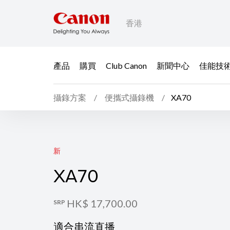
香港
產品
購買
Club Canon
新聞中心
佳能技
攝錄方案
便攜式攝錄機
XA70
XA70
新
XA70
HK$ 17,700.00
SRP
適合串流直播