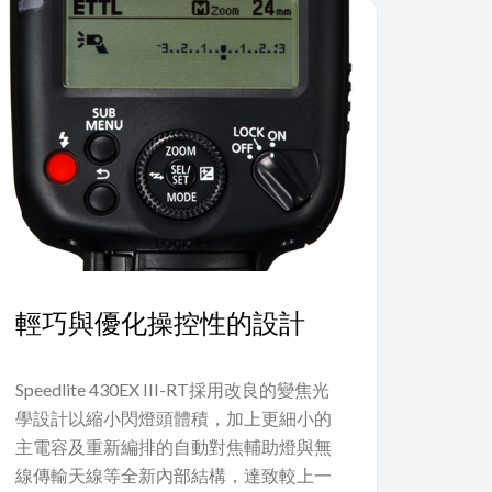
輕巧與優化操控性的設計
Speedlite 430EX III-RT採用改良的變焦光
學設計以縮小閃燈頭體積，加上更細小的
主電容及重新編排的自動對焦輔助燈與無
線傳輸天線等全新內部結構，達致較上一