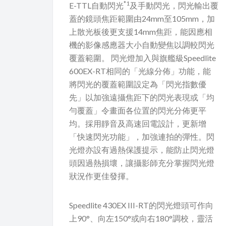
*1
E-TTL自動閃光
及手動閃光，閃光輸出覆
蓋的鏡頭焦距範圍由24mm至105mm，加
上散光板後更支援14mm焦距，能因應相
機的影像感應器大小自動變焦以調較閃光
覆蓋範圍。 閃光燈加入與旗艦級Speedlite
600EX-RT相同的「光線分佈」功能，能
將閃光的覆蓋範圍設定為「閃光指數優
先」以加強遠攝焦距下的閃光表現或「均
勻覆蓋」令畫面各位置的閃光分佈更平
均。採用靜音及高速回電設計，更新增
「快速閃光功能」，加強連拍的彈性。閃
光燈亦設有過熱保護提示，能防止閃光燈
頭因過熱損壞，讓攝影師充分掌握閃光燈
狀況作更佳發揮。
Speedlite 430EX III-RT的閃光燈頭可作向
上90°、向左150°或向右180°調校，靈活