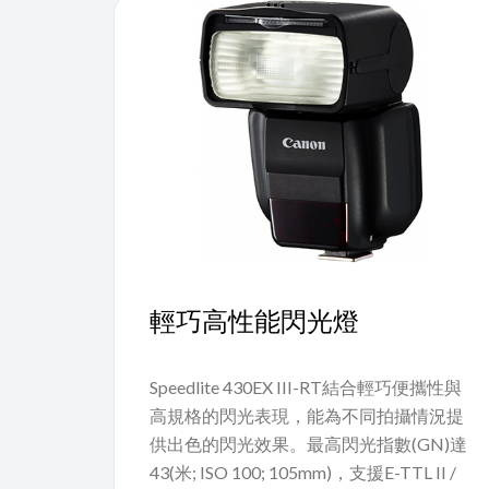
輕巧高性能閃光燈
Speedlite 430EX III-RT結合輕巧便攜性與
高規格的閃光表現，能為不同拍攝情況提
供出色的閃光效果。最高閃光指數(GN)達
43(米; ISO 100; 105mm)，支援E-TTL II /