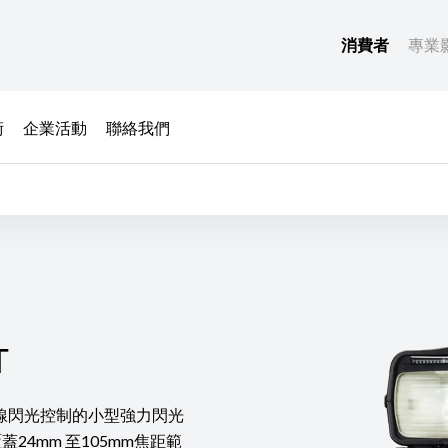
消費者
專業
術
企業活動
聯絡我們
T
T
線閃光控制的小型強力閃光
光覆蓋24mm 至105mm焦距範