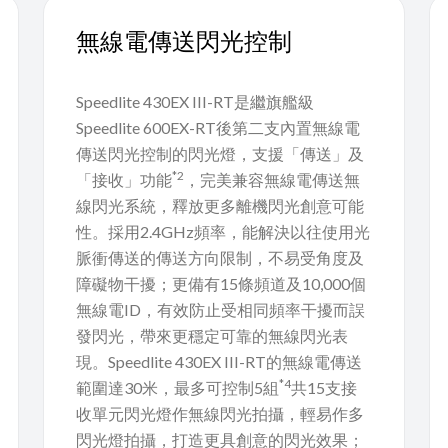
無線電傳送閃光控制
Speedlite 430EX III-RT是繼旗艦級
Speedlite 600EX-RT後第二支內置無線電
傳送閃光控制的閃光燈，支援「傳送」及
*2
「接收」功能
，完美兼容無線電傳送無
線閃光系統，釋放更多離機閃光創意可能
性。採用2.4GHz頻率，能解決以往使用光
脈衝傳送的傳送方向限制，不易受角度及
障礙物干擾；更備有15條頻道及10,000個
無線電ID，有效防止受相同頻率干擾而誤
發閃光，帶來更穩定可靠的無線閃光表
現。Speedlite 430EX III-RT的無線電傳送
*4
範圍達30米，最多可控制5組
共15支接
收單元閃光燈作無線閃光拍攝，輕易作多
閃光燈拍攝，打造更具創意的閃光效果；