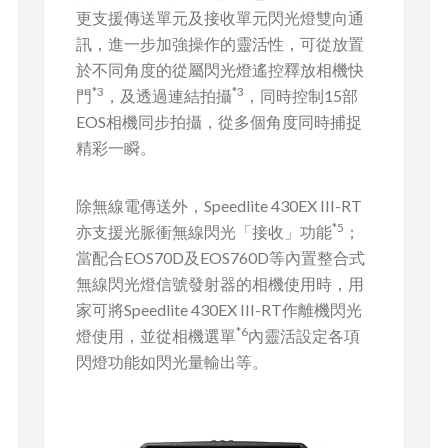
更支援傳送單元及接收單元閃光燈雙向通
訊，進一步加強操作的靈活性，可從放置
於不同角度的從屬閃光燈遙控釋放相機快
*3
*3
門
，及透過連結拍攝
，同時控制15部
EOS相機同步拍攝，從多個角度同時捕捉
精彩一瞬。
除無線電傳送外，Speedlite 430EX III-RT
*5
亦支援光脈衝無線閃光「接收」功能
；
當配合EOS70D及EOS760D等內置整合式
無線閃光燈信號發射器的相機使用時，用
家可將Speedlite 430EX III-RT作離機閃光
*6
燈使用，並從相機選單
內靈活設定各項
閃燈功能如閃光量輸出等。