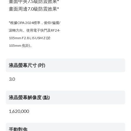
畫面中央7.5級防震效果*
畫面周邊7.0級防震效果*
*根據CIPA 2024標準，俯仰/偏擺/
滾轉方向。使用電子快門及RF24-
105mm F2.8 L IS USM Z (於
105mm 焦距)。
液晶螢幕尺寸 (吋)
3.0
液晶螢幕解像度 (點)
1,620,000
手動對焦