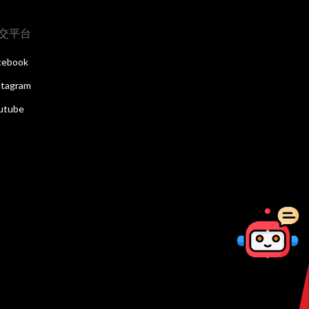
交平台
cebook
stagram
utube