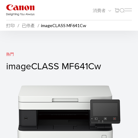
消費者
打印
已停產
imageCLASS MF641Cw
imageCLASS MF641Cw
熱門
imageCLASS MF641Cw