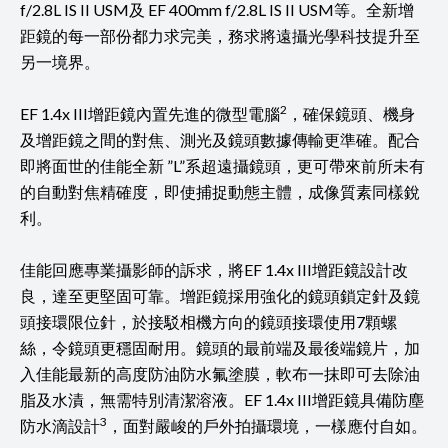
f/2.8L IS II USM及 EF 400mm f/2.8L IS II USM等。全新增
距鏡的每一部份都力求完美，務求將遠攝光學科技提升至
另一境界。
2
EF 1.4x III增距鏡內置先進的微型電腦
，確保鏡頭、機身
及增距鏡之間的對焦、測光及鏡頭數據傳輸更準確。配合
即將面世的佳能全新 ”L”系超遠攝鏡頭，更可帶來前所未有
的自動對焦精確度，即使捕捉動態主體，成像質素同樣銳
利。
佳能回應專業攝影師的訴求，將EF 1.4x III增距鏡設計改
良，達至更堅固可靠。增距鏡採用強化的鏡頭鎖定針及鏡
頭接環限位針，於接駁相機方向的鏡頭接環使用7顆螺
絲，令鏡頭更穩固耐用。鏡頭的最前端及最後端鏡片，加
入佳能最新的高度防油防水氟塗膜，軟布一抹即可去除油
脂及水漬，無需特別清潔溶液。EF 1.4x III增距鏡具備防塵
3
防水滴設計
，面對嚴峻的戶外拍攝環境，一樣應付自如。