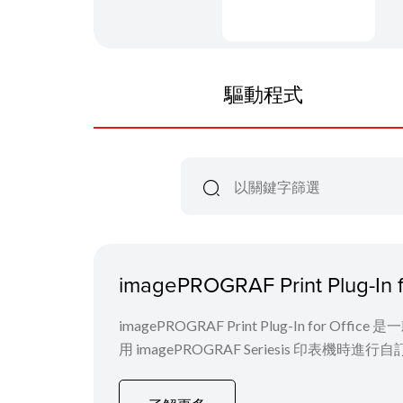
驅動程式
imagePROGRAF Print Plug-In 
imagePROGRAF Print Plug-In for 
用 imagePROGRAF Seriesis 印表機時進