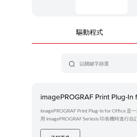
驅動程式
imagePROGRAF Print Plug-In 
imagePROGRAF Print Plug-In for 
用 imagePROGRAF Seriesis 印表機時進