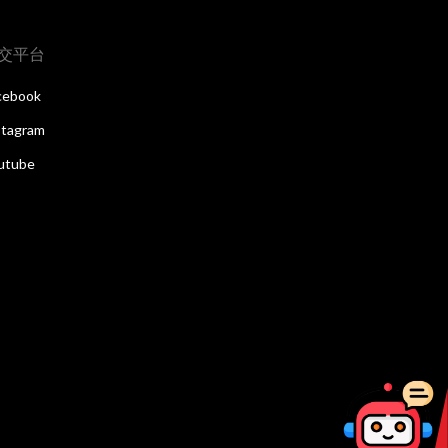
交平台
cebook
stagram
utube