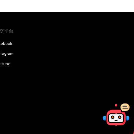
交平台
cebook
stagram
utube