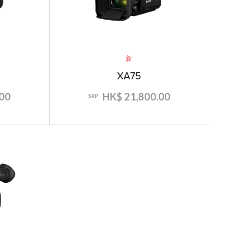
新
XA75
00
HK$ 21,800.00
SRP