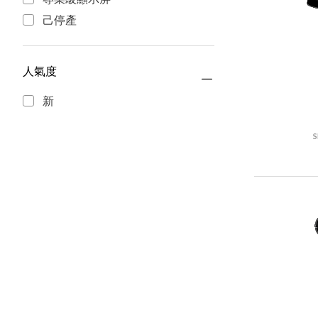
己停產
人氣度
新