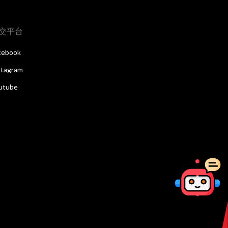
交平台
cebook
stagram
utube