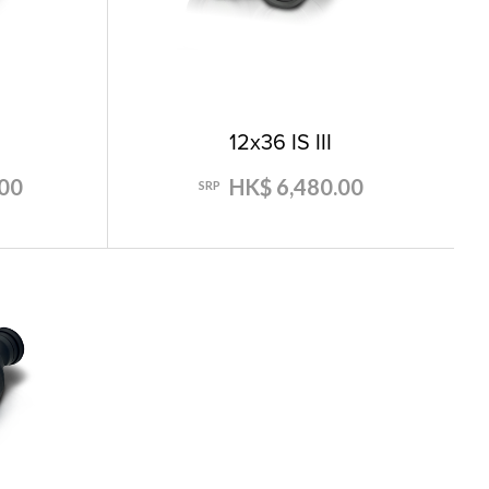
12x36 IS III
00
HK$ 6,480.00
SRP