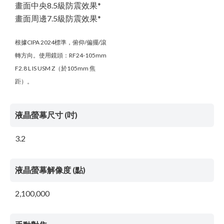
畫面中央8.5級防震效果*
畫面周邊7.5級防震效果*
根據CIPA 2024標準，俯仰/偏擺/滾
轉方向。使用鏡頭：RF24-105mm
F2.8 L IS USM Z（於105mm 焦
距）。
液晶螢幕尺寸 (吋)
3.2
液晶螢幕解像度 (點)
2,100,000