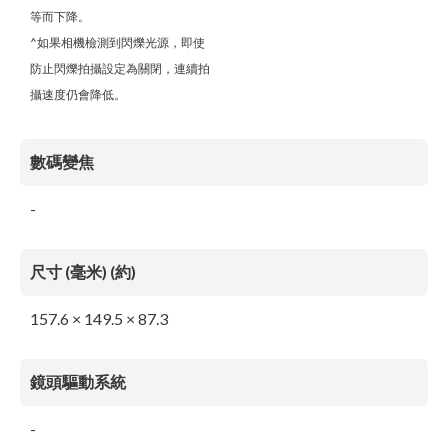
等而下降。
^如果相機檢測到閃爍光源，即使
防止閃爍拍攝設定為關閉，連續拍
攝速度仍會降低。
數碼變焦
-
尺寸 (毫米) (約)
157.6 × 149.5 × 87.3
鏡頭驅動系統
-