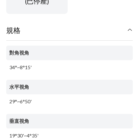
(已停產)
規格
對角視角
34°~8°15'
水平視角
29°~6°50'
垂直視角
19°30'~4°35'