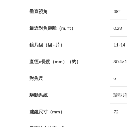
垂直視角
38°
最近對焦距離（m, ft）
0.28
鏡片組（組 - 片）
11-14
直徑x長度（mm）（約）
80.4×1
對焦尺
o
驅動系統
環型超
濾鏡尺寸（mm）
72