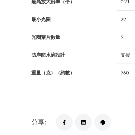
最高放大倍率（倍）
0.21
最小光圈
22
光圈葉片數量
9
防塵防水滴設計
支援
重量（克）（約數）
760
分享: