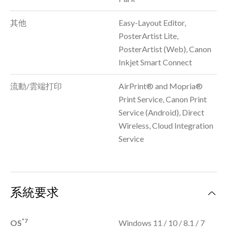
其他
Easy-Layout Editor,
PosterArtist Lite,
PosterArtist (Web), Canon
Inkjet Smart Connect
流動/雲端打印
AirPrint® and Mopria®
Print Service, Canon Print
Service (Android), Direct
Wireless, Cloud Integration
Service
系統要求
*7
OS
Windows 11 / 10 / 8.1 / 7