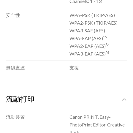
Channels: 1 - 13
安全性
WPA-PSK (TKIP/AES)
WPA2-PSK (TKIP/AES)
WPA3-SAE (AES)
*6
WPA-EAP (AES)
*6
WPA2-EAP (AES)
*6
WPA3-EAP (AES)
無線直連
支援
流動打印
流動裝置
Canon PRINT, Easy-
PhotoPrint Editor, Creative
Park