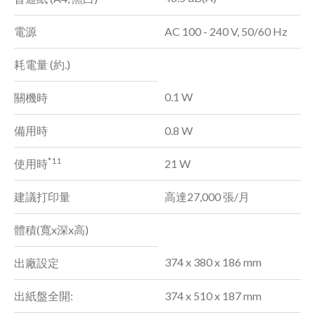
電源
AC 100 - 240 V, 50/60 Hz
耗電量 (約.)
0.1 W
關機時
備用時
0.8 W
*11
使用時
21 W
建議打印量
高達27,000 張/月
體積(寬x深x高)
374 x 380 x 186 mm
出廠設定
出紙盤全開:
374 x 510 x 187 mm