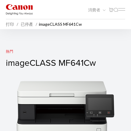
消費者
打印
已停產
imageCLASS MF641Cw
imageCLASS MF641Cw
熱門
imageCLASS MF641Cw