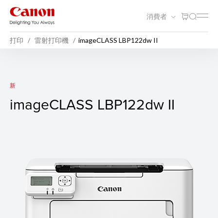
消費者
打印
雷射打印機
imageCLASS LBP122dw II
imageCLASS LBP122dw II
新
imageCLASS LBP122dw II