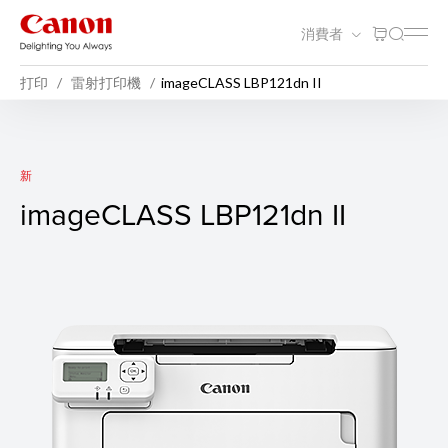
消費者
打印
雷射打印機
imageCLASS LBP121dn II
imageCLASS LBP121dn II
新
imageCLASS LBP121dn II