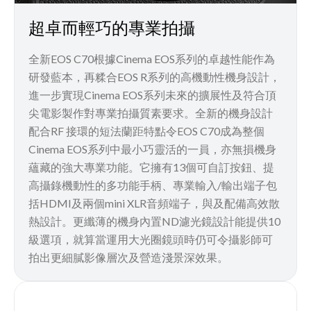
超卓而輕巧的專業拍攝
全新EOS C70根據Cinema EOS系列的卓越性能作為
研發藍本，再糅合EOS R系列的高機動性機身設計，
進一步實現Cinema EOS系列未來的擴展性及符合頂
尖電影製作對專業拍攝質素要求。全新的機身設計
配合RF 接環的短法蘭距特點令EOS C70成為整個
Cinema EOS系列中最小巧靈活的一員，亦無損機身
蘊藏的強大專業功能。它擁有13個可自訂按鈕、提
高攝錄機動性的多功能手柄、專業輸入/輸出端子包
括HDMI及兩個mini XLR音頻端子，與及配備高效散
熱設計。更纖薄的機身內置ND濾光鏡設計能提供10
級選項，就算當運用大光圈鏡頭時仍可令攝影師可
拍出更細膩影像層次及營造淺景深效果。