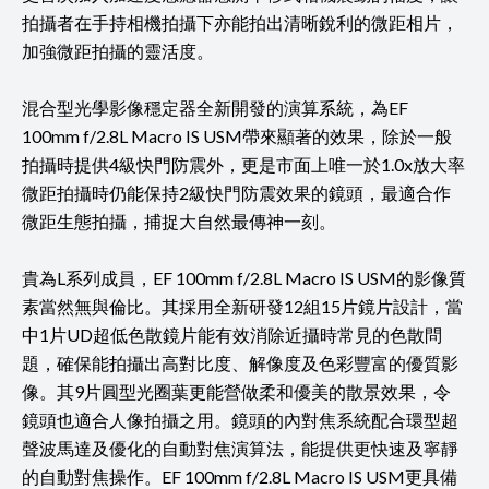
拍攝者在手持相機拍攝下亦能拍出清晰銳利的微距相片，
加強微距拍攝的靈活度。
混合型光學影像穩定器全新開發的演算系統，為EF
100mm f/2.8L Macro IS USM帶來顯著的效果，除於一般
拍攝時提供4級快門防震外，更是市面上唯一於1.0x放大率
微距拍攝時仍能保持2級快門防震效果的鏡頭，最適合作
微距生態拍攝，捕捉大自然最傳神一刻。
貴為L系列成員，EF 100mm f/2.8L Macro IS USM的影像質
素當然無與倫比。其採用全新研發12組15片鏡片設計，當
中1片UD超低色散鏡片能有效消除近攝時常見的色散問
題，確保能拍攝出高對比度、解像度及色彩豐富的優質影
像。其9片圓型光圈葉更能營做柔和優美的散景效果，令
鏡頭也適合人像拍攝之用。鏡頭的內對焦系統配合環型超
聲波馬達及優化的自動對焦演算法，能提供更快速及寧靜
的自動對焦操作。EF 100mm f/2.8L Macro IS USM更具備