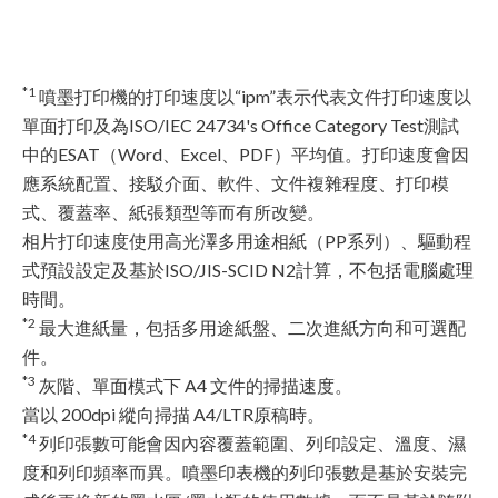
*1
噴墨打印機的打印速度以“ipm”表示代表文件打印速度以
單面打印及為ISO/IEC 24734's Office Category Test測試
中的ESAT（Word、Excel、PDF）平均值。打印速度會因
應系統配置、接駁介面、軟件、文件複雜程度、打印模
式、覆蓋率、紙張類型等而有所改變。
相片打印速度使用高光澤多用途相紙（PP系列）、驅動程
式預設設定及基於ISO/JIS-SCID N2計算，不包括電腦處理
時間。
*2
最大進紙量，包括多用途紙盤、二次進紙方向和可選配
件。
*3
灰階、單面模式下 A4 文件的掃描速度。
當以 200dpi 縱向掃描 A4/LTR原稿時。
*4
列印張數可能會因內容覆蓋範圍、列印設定、溫度、濕
度和列印頻率而異。噴墨印表機的列印張數是基於安裝完