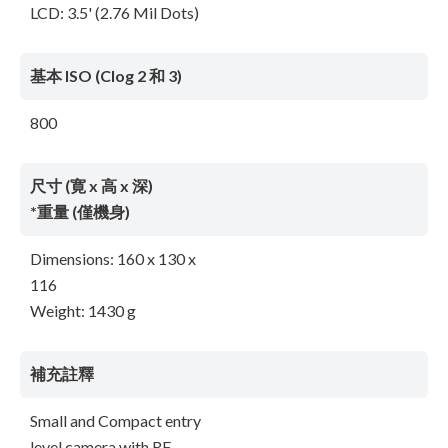
LCD: 3.5' (2.76 Mil Dots)
基本 ISO (Clog 2 和 3)
800
尺寸 (寛 x 高 x 深)
*重量 (僅機身)
Dimensions: 160 x 130 x
116
Weight: 1430 g
補充註釋
Small and Compact entry
level camera with RF