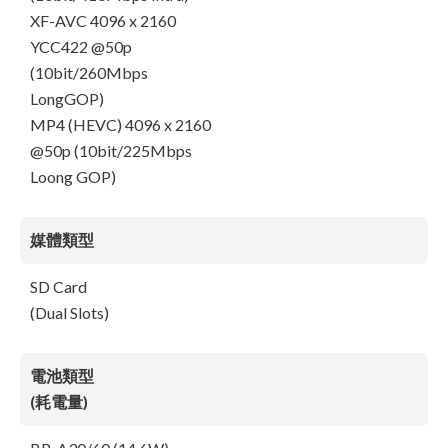
XF-AVC 4096 x 2160
YCC422 @50p
(10bit/260Mbps
LongGOP)
MP4 (HEVC) 4096 x 2160
@50p (10bit/225Mbps
Loong GOP)
媒體類型
SD Card
(Dual Slots)
電池類型
(耗電量)